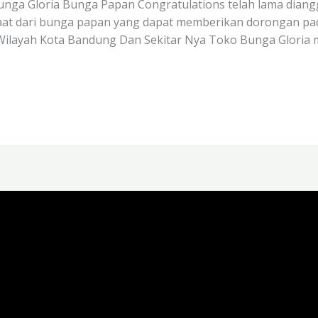
nga Gloria Bunga Papan Congratulations telah lama diangg
at dari bunga papan yang dapat memberikan dorongan pad
 Wilayah Kota Bandung Dan Sekitar Nya Toko Bunga Gloria