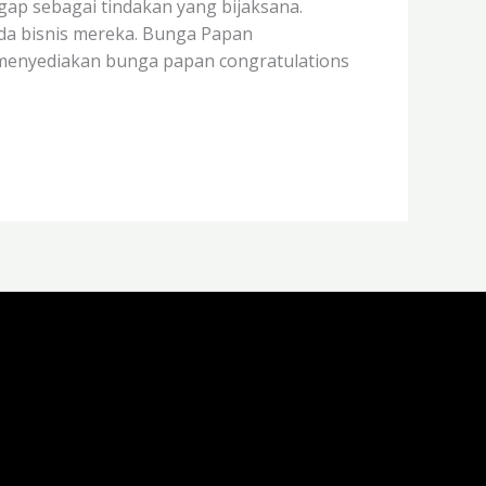
ap sebagai tindakan yang bijaksana.
a bisnis mereka. Bunga Papan
 menyediakan bunga papan congratulations