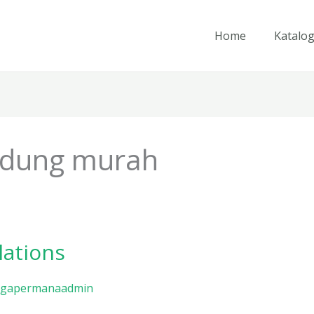
Home
Katalo
ndung murah
ations
gapermanaadmin