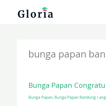
Lewati
ke
konten
bunga papan ba
Bunga Papan Congratul
Bunga
Papan
Congratulations
Bunga Papan
,
Bunga Papan Bandung
/
ang