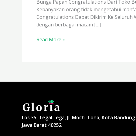
Bunga Papan Congratulations Dari Toko Bu
Kebanyakan orang tidak mengetahui manfa
Congratulations Dapat Dikirim Ke Seluruh
dengan berbagai macam […]
Read More »
Los 35, Tegal Lega, Jl. Moch. Toha, Kota Bandung
Jawa Barat 40252