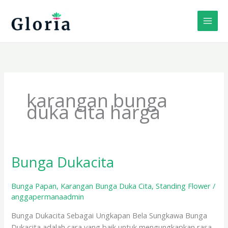
Lewati
ke
konten
karangan bunga
duka cita harga
Bunga Dukacita
Bunga
Dukacita
Bunga Papan
,
Karangan Bunga Duka Cita
,
Standing Flower
/
anggapermanaadmin
Bunga Dukacita Sebagai Ungkapan Bela Sungkawa Bunga
Dukacita adalah cara yang baik untuk mengungkapkan rasa