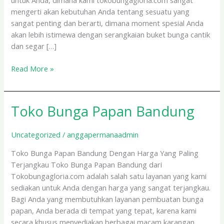
untuk Anda, dimana kami tokobungagloria.com sangat
mengerti akan kebutuhan Anda tentang sesuatu yang
sangat penting dan berarti, dimana moment spesial Anda
akan lebih istimewa dengan serangkaian buket bunga cantik
dan segar […]
Read More »
Toko Bunga Papan Bandung
Toko
Bunga
Papan
Uncategorized
/
anggapermanaadmin
Bandung
Toko Bunga Papan Bandung Dengan Harga Yang Paling
Terjangkau Toko Bunga Papan Bandung dari
Tokobungagloria.com adalah salah satu layanan yang kami
sediakan untuk Anda dengan harga yang sangat terjangkau.
Bagi Anda yang membutuhkan layanan pembuatan bunga
papan, Anda berada di tempat yang tepat, karena kami
secara khusus menyediakan berbagai macam karangan